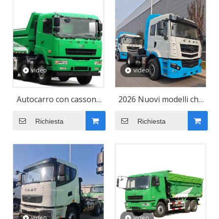
video
video
Autocarro con cassone
2026 Nuovi modelli che
ribaltabile 8x4 con
vendono bene CAMC
Richiesta
Richiesta
motore diesel da miniera
Diesel per impieghi
gravosi Camion trattore
4x2 con tetto alto bianco
e azzurro cielo con guida
a sinistra
video
video