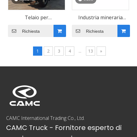
Telaio per
Industria mineraria
autobetoniera con tetto
Autocarro pesante
Richiesta
Richiesta
piatto CAMC H08 8×4
economico e a basso
diesel con guida a
consumo di carburante
1
2
3
4
...
13
»
sinistra | La forza
fondamentale per
un'ingegneria e un
trasporto
infrastrutturali efficienti
CAMC International Trading Co., Ltd.
CAMC Truck - Fornitore esperto di