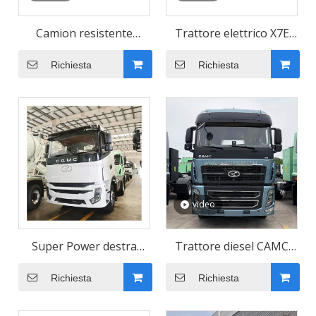
Camion resistente
Trattore elettrico X7E
personalizzato con
rosso con tetto piatto
Richiesta
Richiesta
elevata capacità di carico
6x4 e guida a sinistra
per il trasporto di merci
video
Super Power destra
Trattore diesel CAMC
Drive 4*2 Veicoli trattori
Grey H9 6 × 4, trattore
Richiesta
Richiesta
pesanti diesel
con tetto alto con guida
a sinistra