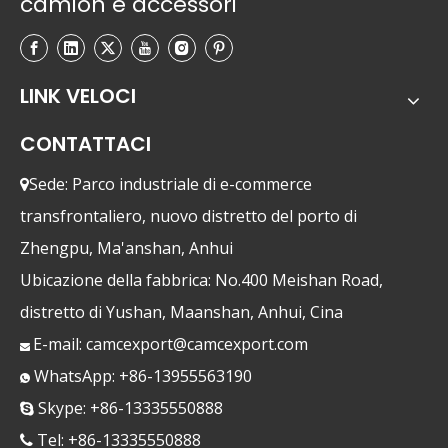
camion e accessori
LINK VELOCI
CONTATTACI
Sede: Parco industriale di e-commerce

transfrontaliero, nuovo distretto del porto di
Zhengpu, Ma'anshan, Anhui
Ubicazione della fabbrica: No.400 Meishan Road,
distretto di Yushan, Maanshan, Anhui, Cina
E-mail:
camcexport@camcexport.com

WhatsApp: +86-13955563190

Skype: +86-13335550888

Tel: +86-13335550888
