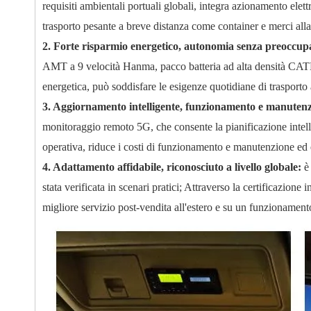
requisiti ambientali portuali globali, integra azionamento elettr
trasporto pesante a breve distanza come container e merci alla
2. Forte risparmio energetico, autonomia senza preoccup
AMT a 9 velocità Hanma, pacco batteria ad alta densità CAT
energetica, può soddisfare le esigenze quotidiane di trasporto 
3. Aggiornamento intelligente, funzionamento e manuten
monitoraggio remoto 5G, che consente la pianificazione intelli
operativa, riduce i costi di funzionamento e manutenzione ed è f
4. Adattamento affidabile, riconosciuto a livello globale:
è
stata verificata in scenari pratici; Attraverso la certificazion
migliore servizio post-vendita all'estero e su un funzioname