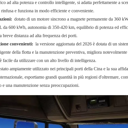
ico ad alta potenza e controllo intelligente, si adatta perfettamente a sce
 rinfusa e funziona in modo efficiente e conveniente.
azioni:
dotato di un motore sincrono a magnete permanente da 360 k
L da 600 kWh, autonomia di 350-420 km, equilibrio di potenza ed effi
a breve distanza ad alta frequenza dei porti.
zione convenienti:
la versione aggiornata del 2026 è dotata di un siste
gente della flotta e la manutenzione preventiva, migliora notevolmente 
acile da utilizzare con un alto livello di intelligenza.
 stato ampiamente utilizzato nei principali porti della Cina e la sua affida
e internazionale, esportiamo grandi quantità in più regioni d'oltremare, co
nto e una manutenzione senza preoccupazioni.