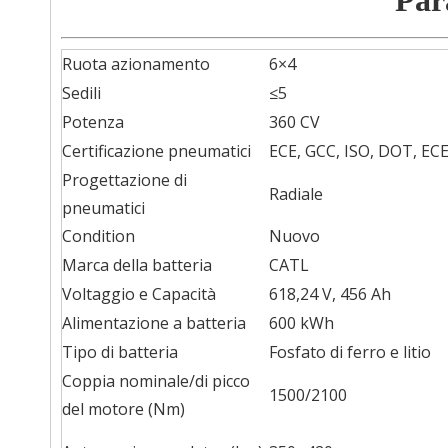
Par
Ruota azionamento
6×4
Sedili
≤5
Potenza
360 CV
Certificazione pneumatici
ECE, GCC, ISO, DOT, ECE
Progettazione di
Radiale
pneumatici
Condition
Nuovo
Marca della batteria
CATL
Voltaggio e Capacità
618,24 V, 456 Ah
Alimentazione a batteria
600 kWh
Tipo di batteria
Fosfato di ferro e litio
Coppia nominale/di picco
1500/2100
del motore (Nm)