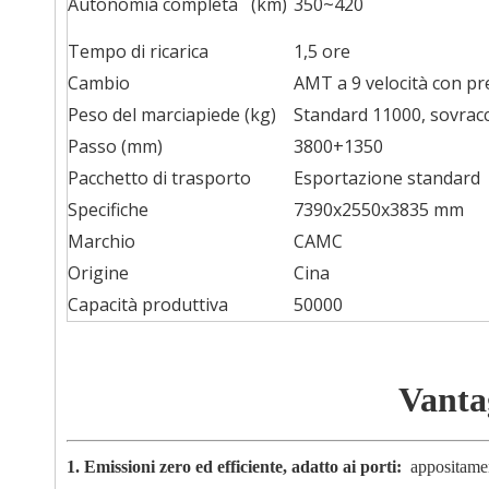
Autonomia completa (km)
350~420
Tempo di ricarica
1,5 ore
Cambio
AMT a 9 velocità con pr
Peso del marciapiede (kg)
Standard 11000, sovrac
Passo (mm)
3800+1350
Pacchetto di trasporto
Esportazione standard
Specifiche
7390x2550x3835 mm
Marchio
CAMC
Origine
Cina
Capacità produttiva
50000
Vanta
1. Emissioni zero ed efficiente, adatto ai porti:
appositament