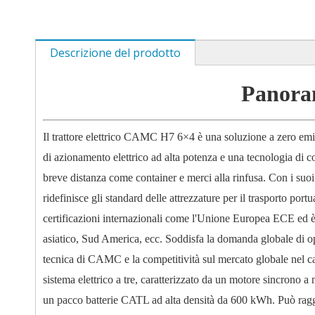
Descrizione del prodotto
Panoram
Il trattore elettrico CAMC H7 6×4 è una soluzione a zero emis
di azionamento elettrico ad alta potenza e una tecnologia di co
breve distanza come container e merci alla rinfusa. Con i suoi v
ridefinisce gli standard delle attrezzature per il trasporto por
certificazioni internazionali come l'Unione Europea ECE ed è 
asiatico, Sud America, ecc. Soddisfa la domanda globale di op
tecnica di CAMC e la competitività sul mercato globale nel ca
sistema elettrico a tre, caratterizzato da un motore sincro
un pacco batterie CATL ad alta densità da 600 kWh. Può rag