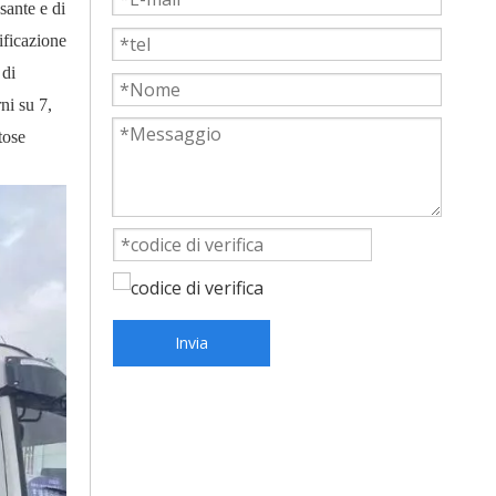
sante e di
ificazione
 di
ni su 7,
tose
Invia