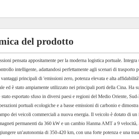
ica del prodotto
sioni pensata appositamente per la moderna logistica portuale. Integra
ntrollo intelligente, adattandosi perfettamente agli scenari di trasporto 
antaggi principali di 'emissioni zero, potenza elevata e alta affidabilità'
tuale ed è stato ampiamente utilizzato nei principali porti della Cina. Ha 
stato esportato sfuso in diversi paesi e regioni del Medio Oriente, Sud-
erazioni portuali ecologiche e a basse emissioni di carbonio e dimostra 
mpo dei veicoli commerciali a nuova energia. Il veicolo è dotato di un
no a magneti permanenti da 360 kW e un cambio Hanma AMT a 9 velocità, 
giungere un'autonomia di 350-420 km, con una forte potenza e una tras