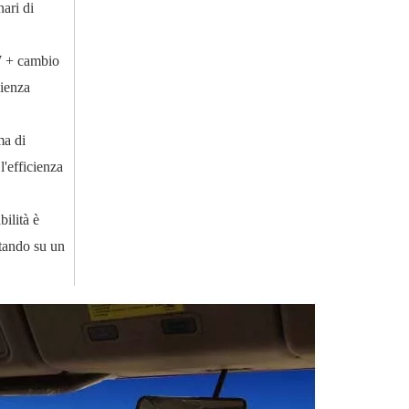
nari di
W + cambio
cienza
ma di
l'efficienza
bilità è
ntando su un