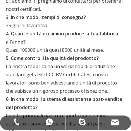
Sì, abbiamo, ti preghiamo di contattarci per ottenere i
nostri certificati.
3. In che modo i tempi di consegna?
35 giorni lavorativi
4. Quante unità di camion produce la tua fabbrica
all'anno?
Quasi 100000 unità quasi 8500 unità al mese.
5. Come controlli la qualità del prodotto?
La nostra fabbrica ha un workshop di produzione
standard.gets ISO CCC BV Certifi-Cates, i nostri
lavoratori sono ben addestrando unità di prodotto
che subisce un rigoroso processo di ispezione.
6. In che modo il sistema di assistenza post-vendita
del prodotto?
I nostri principali paesi di esportazione hanno
camcexport@camcexport.com
+86-13335550888
+8613955563190
+8613335550888
accettato il servizio post-vendita, alcuni paesi