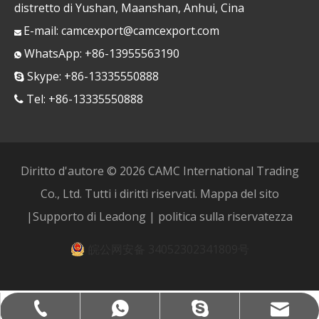
distretto di Yushan, Maanshan, Anhui, Cina
E-mail:
camcexport@camcexport.com

WhatsApp: +86-13955563190

Skype: +86-13335550888

Tel: +86-13335550888

Diritto d'autore ©
2026
CAMC International Trading
Co., Ltd. Tutti i diritti riservati.
Mappa del sito
|Supporto di
Leadong
|
politica sulla riservatezza
皖公网安备 34052302341809号
camcexport@camcexport.com
+86-13335550888
+8613955563190
+8613335550888