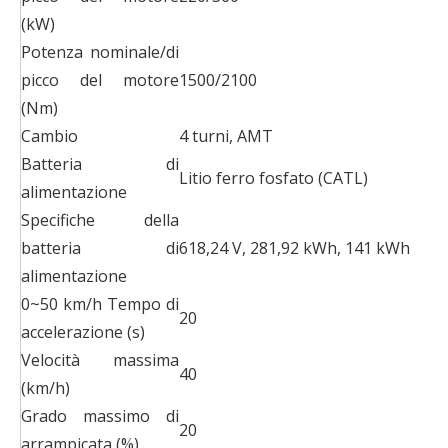
(kW)
Potenza nominale/di
picco del motore
1500/2100
(Nm)
Cambio
4 turni, AMT
Batteria di
Litio ferro fosfato (CATL)
alimentazione
Specifiche della
batteria di
618,24 V, 281,92 kWh, 141 kWh
alimentazione
0~50 km/h Tempo di
20
accelerazione (s)
Velocità massima
40
(km/h)
Grado massimo di
20
arrampicata (%)