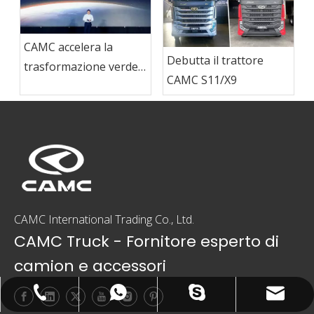
CAMC accelera la
Debutta il trattore
trasformazione verde e
CAMC S11/X9
guida l'aggiornamento
dell'industria dei veicoli
commerciali di nuova
energia
CAMC International Trading Co., Ltd.
CAMC Truck - Fornitore esperto di
camion e accessori
camcexport@camcexport.com
+86-13335550888
+8613955563190
+8613335550888