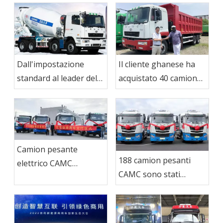
dell'autobetoniera
cassone ribaltabile
Dall'impostazione
Il cliente ghanese ha
standard al leader del
acquistato 40 camion
settore:
CAMC
l'autobetoniera CAMC
Camion pesante
188 camion pesanti
elettrico CAMC
CAMC sono stati
esportato in Brasile
consegnati a Ma Steel
Group