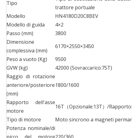
Tipo
trattore portuale
Modello
HN4180D20C8BEV
Modello di guida
4×2
Passo (mm)
3800
Dimensione
6170×2550×3450
complessiva (mm)
Peso a vuoto (Kg)
9500
GVW (kg)
42000 (Sovraccarico:75T)
Raggio di rotazione
anteriore/posteriore
1800/1600
(mm)
Rapporto dell'asse
16T（Opzionale:13T）/Rapporto:11
motore
Tipo di motore
Moto sincrono a magneti permanen
Potenza nominale/di
picco del motore
220/360