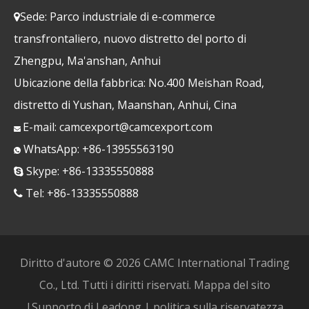
Sede: Parco industriale di e-commerce

transfrontaliero, nuovo distretto del porto di
Zhengpu, Ma'anshan, Anhui
Ubicazione della fabbrica: No.400 Meishan Road,
distretto di Yushan, Maanshan, Anhui, Cina
E-mail:
camcexport@camcexport.com

WhatsApp: +86-13955563190

Skype: +86-13335550888

Tel: +86-13335550888

Diritto d'autore ©
2026
CAMC International Trading
Co., Ltd. Tutti i diritti riservati.
Mappa del sito
|Supporto di
Leadong
|
politica sulla riservatezza