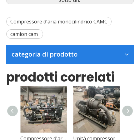
sotto un:
Compressore d'aria monocilindrico CAMC
camion cam
categoria di prodotto
prodotti correlati
Compressore d'aria a vite accoppiato diretto KL12-DS90A
Unità compressore a vite elettrico senza silicone H1.12-DS90A