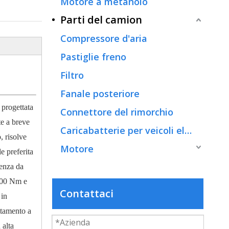
Motore a metanolo
Parti del camion
Compressore d'aria
Pastiglie freno
Filtro
Fanale posteriore
 progettata
Connettore del rimorchio
te a breve
Caricabatterie per veicoli elettrici
, risolve
Motore
le preferita
tenza da
500 Nm e
Contattaci
 in
ttamento a
 alta