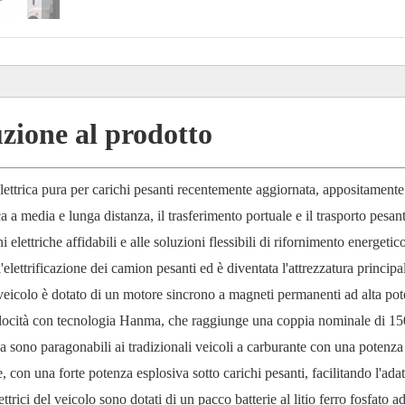
zione al prodotto
elettrica pura per carichi pesanti recentemente aggiornata, appositamente
ca a media e lunga distanza, il trasferimento portuale e il trasporto pesan
 elettriche affidabili e alle soluzioni flessibili di rifornimento energetico
l'elettrificazione dei camion pesanti ed è diventata l'attrezzatura principa
ro veicolo è dotato di un motore sincrono a magneti permanenti ad alta po
elocità con tecnologia Hanma, che raggiunge una coppia nominale di 1
 sono paragonabili ai tradizionali veicoli a carburante con una potenza
 con una forte potenza esplosiva sotto carichi pesanti, facilitando l'ada
ettrici del veicolo sono dotati di un pacco batterie al litio ferro fosfato ad