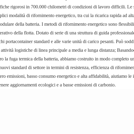
iche rigorosi in 700.000 chilometri di condizioni di lavoro difficili. Le
ici modalità di rifornimento energetico, tra cui la ricarica rapida ad al
dulare della batteria. I metodi di rifornimento energetico sono flessibili
rativo della flotta. Dotato di serie di una struttura di guida professional
hi portacontainer standard e alle varie unità di carico pesanti. Può soddi
attività logistiche di linea principale a media e lunga distanza; Basandoc
ntro la fuga termica della batteria, abbiamo costruito in modo completo u
nuovi standard di settore in termini di resistenza, efficienza di rifornime
ero emissioni, basso consumo energetico e alta affidabilità, aiutiamo le
ttenere aggiornamenti ecologici e a basse emissioni di carbonio.