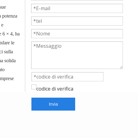
 sue
ta potenza
 e
e 6 × 4, ha
sfare le
i sulla
na solida
nto
 imprese
Invia