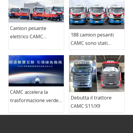
l'autobetoniera CAMC
Camion pesante
188 camion pesanti
elettrico CAMC
CAMC sono stati
esportato in Brasile
consegnati a Ma Steel
Group
CAMC accelera la
Debutta il trattore
trasformazione verde e
CAMC S11/X9
guida l'aggiornamento
dell'industria dei veicoli
commerciali di nuova