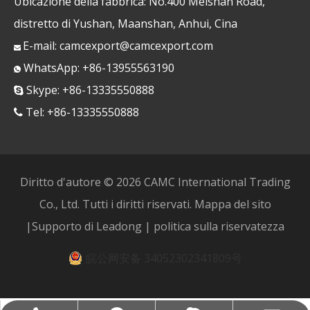
Ubicazione della fabbrica: No.400 Meishan Road,
distretto di Yushan, Maanshan, Anhui, Cina
E-mail:
camcexport@camcexport.com

WhatsApp: +86-13955563190

Skype: +86-13335550888

Tel: +86-13335550888

Diritto d'autore ©
2026
CAMC International Trading
Co., Ltd. Tutti i diritti riservati.
Mappa del sito
|Supporto di
Leadong
|
politica sulla riservatezza
皖公网安备 34052302341809号