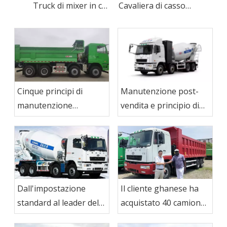
Truck di mixer in cemento di auto-installazione industriale
Cavaliera di cassone dell'assale idraulico di cava idraulica
Manutenzione post-
Cinque principi di
vendita e principio di
manutenzione
funzionamento
dell'autocarro con
dell'autobetoniera
cassone ribaltabile
Dall'impostazione
Il cliente ghanese ha
standard al leader del
acquistato 40 camion
settore:
CAMC