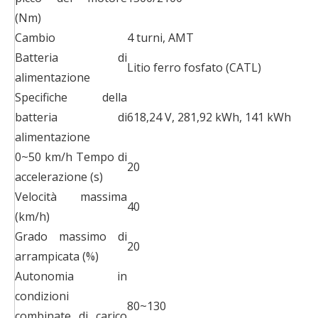
(Nm)
Cambio
4 turni, AMT
Batteria di
Litio ferro fosfato (CATL)
alimentazione
Specifiche della
batteria di
618,24 V, 281,92 kWh, 141 kWh
alimentazione
0~50 km/h Tempo di
20
accelerazione (s)
Velocità massima
40
(km/h)
Grado massimo di
20
arrampicata (%)
Autonomia in
condizioni
80~130
combinate di carico