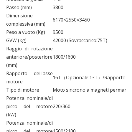
Passo (mm)
3800
Dimensione
6170×2550×3450
complessiva (mm)
Peso a vuoto (Kg)
9500
GVW (kg)
42000 (Sovraccarico:75T)
Raggio di rotazione
anteriore/posteriore
1800/1600
(mm)
Rapporto dell'asse
16T（Opzionale:13T）/Rapporto:11
motore
Tipo di motore
Moto sincrono a magneti permanen
Potenza nominale/di
picco del motore
220/360
(kW)
Potenza nominale/di
picco del motore
1500/2100