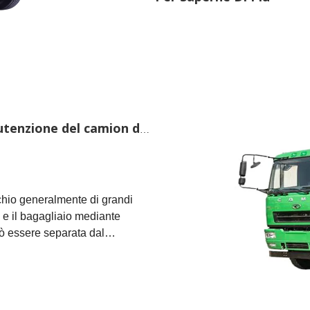
Manutenzione e attenzione alla manutenzione del camion del trattore
chio generalmente di grandi
e e il bagagliaio mediante
può essere separata dal
l bagagliaio può anche essere
, come mantenere il camion
e nella manutenzione