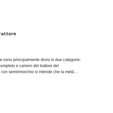
trattore
ore sono principalmente divisi in due categorie:
completo e camion del trattore del
i con semirimorchio si intende che la metà
onata sulla sella di trazione sopra la sezione
nte dietro l'autocarro porta parte del peso del
 rimorchio completo significa che l'estremità
ta all'estremità posteriore del camion trattore.Il
 solo forza di trazione in avanti e trascina il
eso verso il basso del