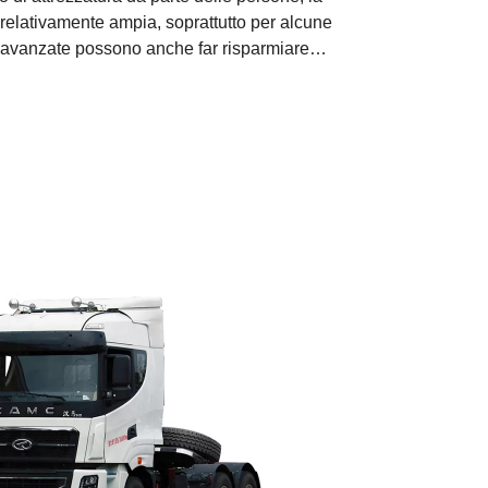
elativamente ampia, soprattutto per alcune
e avanzate possono anche far risparmiare
cato attuale, come dovremmo scegliere un
tional Trading Co., Ltd. darà