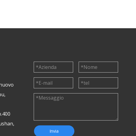
o un'occhiata allo sfondo e ai tipi di camion
-
 nuovo
pu,
o.400
Yushan,
Invia