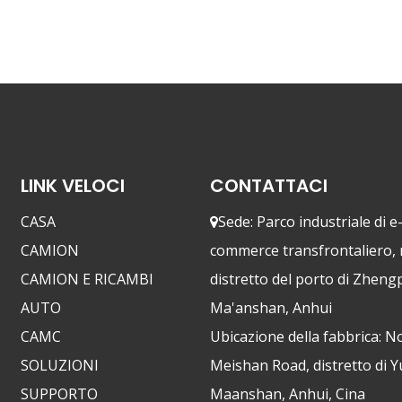
rimorchio.Successivamente, diam
del trattore.
LINK VELOCI
CONTATTACI
CASA
Sede: Parco industriale di e

CAMION
commerce transfrontaliero,
CAMION E RICAMBI
distretto del porto di Zheng
AUTO
Ma'anshan, Anhui
CAMC
Ubicazione della fabbrica: N
SOLUZIONI
Meishan Road, distretto di 
SUPPORTO
Maanshan, Anhui, Cina