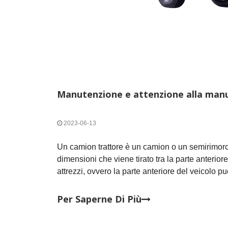
2023-06-13
Un camion trattore è un camion o un semirimor
dimensioni che viene tirato tra la parte anterior
attrezzi, ovvero la parte anteriore del veicolo 
bagagliaio originale per trainare altri bauli e i
tirato dal fronte originale da altri fronti.Quindi
Per Saperne Di Più
trattore 6x4?A cosa bisogna prestare attenzion
quotidiana dei trattori?