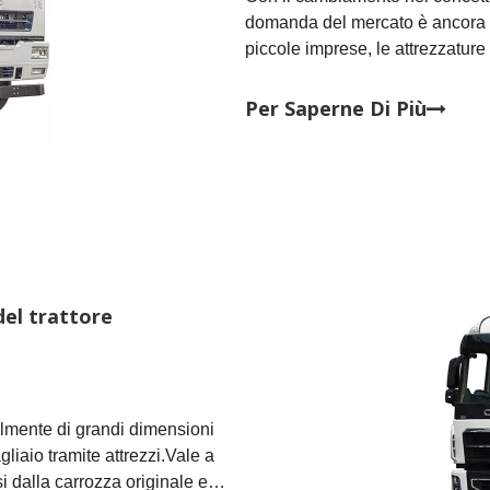
domanda del mercato è ancora r
piccole imprese, le attrezzatur
denaro, quindi di fronte al mer
motore primo?Oggi CAMC Interna
Per Saperne Di Più
del trattore
lmente di grandi dimensioni
gliaio tramite attrezzi.Vale a
si dalla carrozza originale e