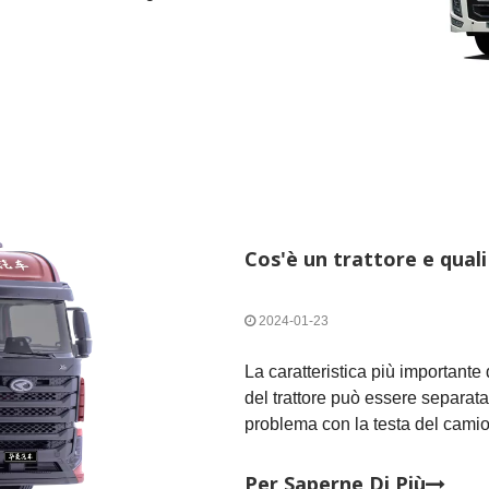
ri possono staccarsi dalla loro
Cos'è un trattore e quali
2024-01-23
La caratteristica più importante
del trattore può essere separata 
problema con la testa del camion
del trattore in tempo per contin
designata.Se il c
Per Saperne Di Più