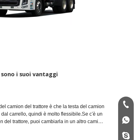
 sono i suoi vantaggi
+86-13
 del camion del trattore è che la testa del camion
dal carrello, quindi è molto flessibile.Se c'è un
+86139
 del trattore, puoi cambiarla in un altro camion
uare a tirare la merce nella posizione
+86133