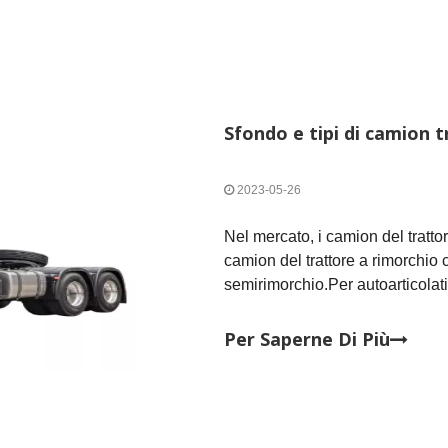
Sfondo e tipi di camion 
2023-05-26
​Nel mercato, i camion del tratt
camion del trattore a rimorchio 
semirimorchio.Per autoarticolat
anteriore del rimorchio è posizi
posteriore dell'autocarro e il po
Per Saperne Di Più
rimorchio.Un camion trattore con
anteriore del rimorchio è collega
camion trattore a metano fornisce
rimorchio, ma non sopporta il p