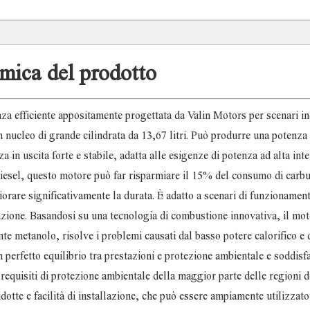
mica del prodotto
efficiente appositamente progettata da Valin Motors per scenari ind
 un nucleo di grande cilindrata da 13,67 litri. Può produrre una potenz
n uscita forte e stabile, adatta alle esigenze di potenza ad alta inte
i diesel, questo motore può far risparmiare il 15% del consumo di carb
gliorare significativamente la durata. È adatto a scenari di funzionamen
nzione. Basandosi su una tecnologia di combustione innovativa, il mo
te metanolo, risolve i problemi causati dal basso potere calorifico e 
perfetto equilibrio tra prestazioni e protezione ambientale e soddisfa
i requisiti di protezione ambientale della maggior parte delle regioni 
otte e facilità di installazione, che può essere ampiamente utilizzato 