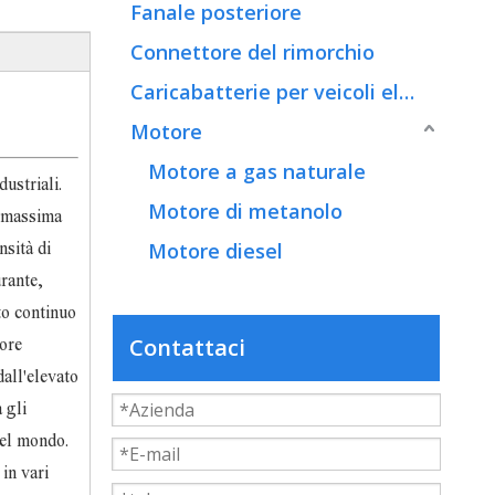
Fanale posteriore
Connettore del rimorchio
Caricabatterie per veicoli elettrici
Motore
Motore a gas naturale
ustriali.
Motore di metanolo
a massima
Motore diesel
nsità di
urante,
to continuo
Contattaci
tore
dall'elevato
 gli
del mondo.
in vari