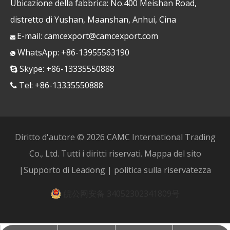
Ubicazione della fabbrica: No.400 Meishan Road,
distretto di Yushan, Maanshan, Anhui, Cina
E-mail:
camcexport@camcexport.com

WhatsApp: +86-13955563190

Skype: +86-13335550888

Tel: +86-13335550888

Diritto d'autore ©
2026
CAMC International Trading
Co., Ltd. Tutti i diritti riservati.
Mappa del sito
|Supporto di
Leadong
|
politica sulla riservatezza
皖公网安备 34052302341809号