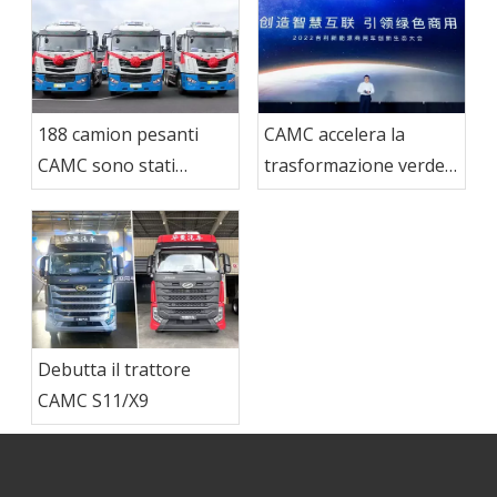
trattori CAMC LNG
sono stati inviati al
mercato indonesiano
188 camion pesanti
CAMC accelera la
CAMC sono stati
trasformazione verde e
consegnati a Ma Steel
guida l'aggiornamento
Group
dell'industria dei veicoli
commerciali di nuova
energia
Debutta il trattore
CAMC S11/X9