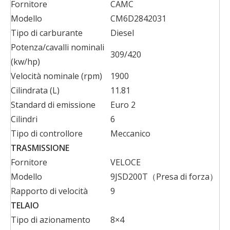
Fornitore
CAMC
Modello
CM6D2842031
Tipo di carburante
Diesel
Potenza/cavalli nominali
309/420
(kw/hp)
Velocità nominale (rpm)
1900
Cilindrata (L)
11.81
Standard di emissione
Euro 2
Cilindri
6
Tipo di controllore
Meccanico
TRASMISSIONE
Fornitore
VELOCE
Modello
9JSD200T（Presa di forza）
Rapporto di velocità
9
TELAIO
Tipo di azionamento
8×4