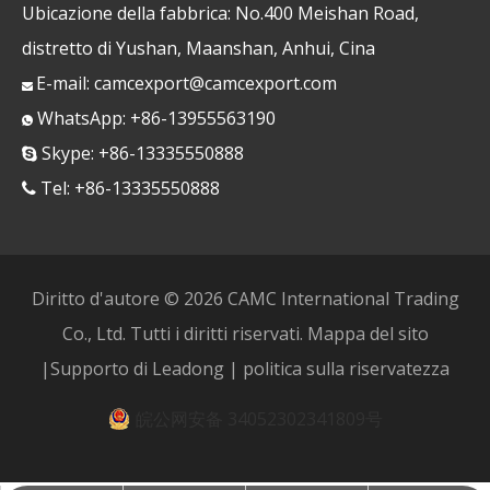
Ubicazione della fabbrica: No.400 Meishan Road,
distretto di Yushan, Maanshan, Anhui, Cina
E-mail:
camcexport@camcexport.com

WhatsApp: +86-13955563190

Skype: +86-13335550888

Tel: +86-13335550888

Diritto d'autore ©
2026
CAMC International Trading
Co., Ltd. Tutti i diritti riservati.
Mappa del sito
|Supporto di
Leadong
|
politica sulla riservatezza
皖公网安备 34052302341809号